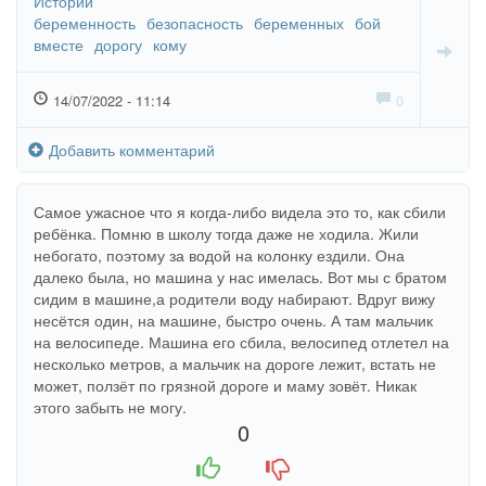
Истории
беременность
безопасность
беременных
бой
вместе
дорогу
кому
14/07/2022 - 11:14
0
Добавить комментарий
Самое ужасное что я когда-либо видела это то, как сбили
ребёнка. Помню в школу тогда даже не ходила. Жили
небогато, поэтому за водой на колонку ездили. Она
далеко была, но машина у нас имелась. Вот мы с братом
сидим в машине,а родители воду набирают. Вдруг вижу
несётся один, на машине, быстро очень. А там мальчик
на велосипеде. Машина его сбила, велосипед отлетел на
несколько метров, а мальчик на дороге лежит, встать не
может, ползёт по грязной дороге и маму зовёт. Никак
этого забыть не могу.
0
+1
-1