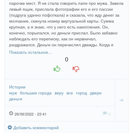
парочке мест. Я не стала говорить папе про мужа. Завела
левый ящик, прислала фотографии его и его пассии
(подруга удачно пофоткала) и сказала, что жду денег за
молчание, скинула номер виртуальной карты. Сумма
крупная, а я знаю, что у него есть накопления. Он,
конечно, порыпался, но деньги прислал. Было забавно
наблюдать его переписку, как он нервничал,
раздражался. Деньги он перечислял дважды. Когда я
поняла, что ободрала его, то сказала, что всё знаю об
Показать остальное...
измене, что это я его шантажировала, и что папа его
0
выгонит. Мне даже жалко его стало в какой-то момент.
+1
-1
Истории
муж
большие города
веру
все
город
двери
деньги
26/06/2022 - 23:41
0
Добавить комментарий