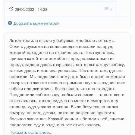
26/06/2022 - 14:28
0
Добавить комментарий
Летом гостила в селе у бабушки, мне было лет семь.
Сели с друзьями на велосипеды и поехали на пруд,
который находился на окраине села. Пока купались,
приехал какой-то автомобиль, предположительно из
города, задняя дверь открылась, кто-то вытолкнул собаку,
закрыл дверь и машина унеслась. Пёс стоял там, где его
оставили. Мы подошли к нему, это была старая немецкая
овчарка, на животе висела огромная опухоль, задние ноги
собаки еле двигались, было видно, что она страдает.
Предложили собаке воду, добыли сосиски — она от всего
отказывалась, только сидела на месте и смотрела в ту
сторону, куда уехала машина. Было безусловно жалко
овчарку, но нам, детям, никто не разрешил приютить
больное животное. Каждый день мы бегали к ней, тщетно
предлагали еду и воду, она все отказывалась,
продолжала сидеть или лежать на том же месте. Через
Показать остальное...