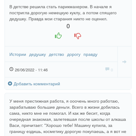
В детстве решила стать парикмахером. В начале я
постригла дорогую немецкую куклу, а потом спящего
дедушку. Правда мои старания никто не оценил.
0
+1
-1
Истории
дедушку
детство
дорогу
правду
26/06/2022 - 11:46
0
Добавить комментарий
У меня престижная работа, я ооочень много работаю,
зарабатываю большие деньги. Всего в жизни добилась
сама, никто мне не помогал. И как же бесит, когда
очередная знакомая, залетевшая после школы от алкаша
Васи, причитает: "Хорошо тебе! Машину купила, за
границу ездишь, косметику дорогую покупаешь, а я вот не