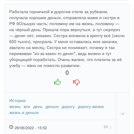
Работала горничной в дорогом отеле за рубежом,
получала хорошие деньги, отправляла маме и сестре в
РФ бОльшую часть: половину им на жизнь, половину —
на чёрный день. Пришла пора вернуться, а тут сюрприз
— денег нет, никаких. Сестра вложила в крипту всё (около
600 тысяч), просрала. У меня оставалась моя заначка,
хватило на месяц. Сестра не понимает, почему я так
переживаю "из-за каких-то денег", ведь можно и тут
уборщицей поработать. Очень жалею, что платила за её
учебу — явно не помогло развитию.
0
+1
-1
Истории
жизнь
все
день
деньги
дорогу
дорогу жизни
жизнь и деньги
26/06/2022 - 15:52
0