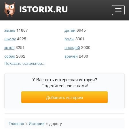
Toggl
navig
Перейти
к
жизнь
11887
детей
6945
основному
содержанию
школу
4225
роды
3301
котов
3251
соседей
3000
собак
2862
врачей
2438
Показать остальное...
первый раз
2216
беременность
1804
море
1136
животных
1071
У Вас есть интересная история?
свекровь
761
войну
708
Поделитесь ею с нами!
порно
507
подростков
505
Добавить историю
Вы
Главная
»
Истории
»
дорогу