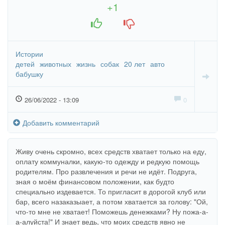
четыре дня овчарка куда-то делась. Может, решилась
+1
пойти по той дороге, по которой её привезли, а может
+1
-1
быть, умерла...
Истории
детей
животных
жизнь
собак
20 лет
авто
бабушку
26/06/2022 - 13:09
0
Добавить комментарий
Живу очень скромно, всех средств хватает только на еду,
оплату коммуналки, какую-то одежду и редкую помощь
родителям. Про развлечения и речи не идёт. Подруга,
зная о моём финансовом положении, как будто
специально издевается. То пригласит в дорогой клуб или
бар, всего назаказыает, а потом хватается за голову: "Ой,
что-то мне не хватает! Поможешь денежками? Ну пожа-а-
а-алуйста!" И знает ведь, что моих средств явно не