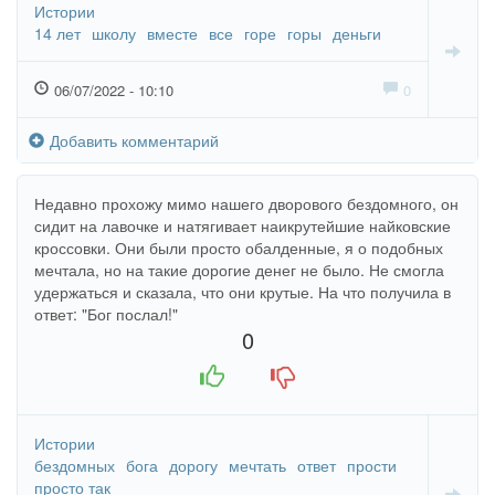
Истории
14 лет
школу
вместе
все
горе
горы
деньги
06/07/2022 - 10:10
0
Добавить комментарий
Недавно прохожу мимо нашего дворового бездомного, он
сидит на лавочке и натягивает наикрутейшие найковские
кроссовки. Они были просто обалденные, я о подобных
мечтала, но на такие дорогие денег не было. Не смогла
удержаться и сказала, что они крутые. На что получила в
ответ: "Бог послал!"
0
+1
-1
Истории
бездомных
бога
дорогу
мечтать
ответ
прости
просто так