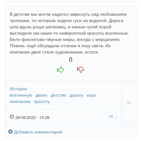
В детстве мы могли надолго зависнуть над любованием
тропками, по которым ходили гуси на водопой. Дорога
шла вдоль рощи шелковиц, и какахи гусей порой
выглядели как какие-то невероятной красоты вселенные.
Бело-фиолетово-чёрные миры, иногда с мерцанием.
Помню, ещё обсуждали оттенки и игру света. Из
компании двое стали художниками, кстати.
0
+1
-1
Истории
вселенную
двоих
детство
дорогу
игры
компанию
красоту
26/06/2022 - 15:26
0
Добавить комментарий