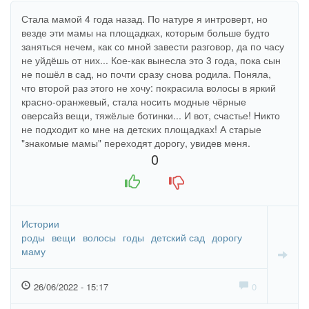
Стала мамой 4 года назад. По натуре я интроверт, но
везде эти мамы на площадках, которым больше будто
заняться нечем, как со мной завести разговор, да по часу
не уйдёшь от них... Кое-как вынесла это 3 года, пока сын
не пошёл в сад, но почти сразу снова родила. Поняла,
что второй раз этого не хочу: покрасила волосы в яркий
красно-оранжевый, стала носить модные чёрные
оверсайз вещи, тяжёлые ботинки... И вот, счастье! Никто
не подходит ко мне на детских площадках! А старые
"знакомые мамы" переходят дорогу, увидев меня.
0
+1
-1
Истории
роды
вещи
волосы
годы
детский сад
дорогу
маму
26/06/2022 - 15:17
0