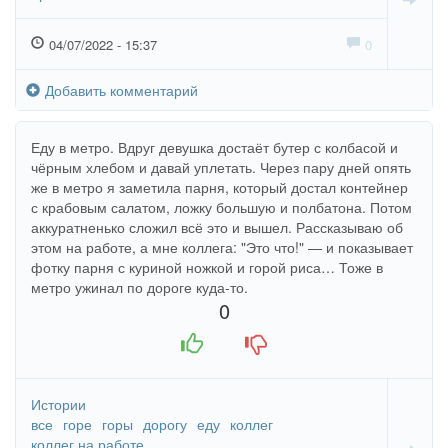
04/07/2022 - 15:37
0
Добавить комментарий
Еду в метро. Вдруг девушка достаёт бутер с колбасой и
чёрным хлебом и давай уплетать. Через пару дней опять
же в метро я заметила парня, который достал контейнер
с крабовым салатом, ложку большую и полбатона. Потом
аккуратненько сложил всё это и вышел. Рассказываю об
этом на работе, а мне коллега: "Это что!" — и показывает
фотку парня с куриной ножкой и горой риса… Тоже в
метро ужинал по дороге куда-то.
0
+1
-1
Истории
все
горе
горы
дорогу
еду
коллег
коллег на работе