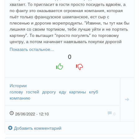
хватает. То пригласит в гости просто посидеть вдвоём, а
по факту это оказывается огромная компания, которая
пьёт только французское шампанское, ест сыр с
плесенью и дорогие морепродукты. "Извини, ты тут как бы
лишняя со своим тортиком, тебе лучше уйти и не портить
картину". То вытащит "просто погулять" по торговому
центру, а потом начинает навязывать покупки дорогой
одежды: "Ну что ты ходишь, как оборванушка". Одеваюсь
Показать остальное...
я очень просто, но стильно.
0
+1
-1
Истории
голову
гостей
дорогу
еду
картины
клуб
компанию
26/06/2022 - 12:10
0
Добавить комментарий