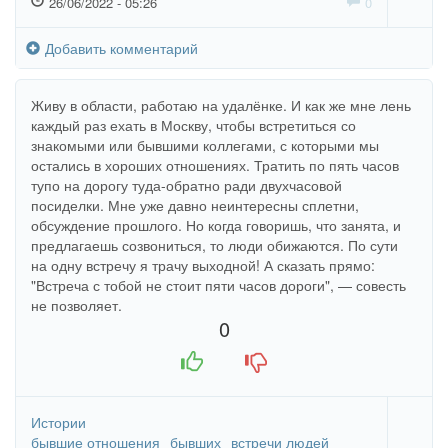
26/06/2022 - 05:26
0
Добавить комментарий
Живу в области, работаю на удалёнке. И как же мне лень
каждый раз ехать в Москву, чтобы встретиться со
знакомыми или бывшими коллегами, с которыми мы
остались в хороших отношениях. Тратить по пять часов
тупо на дорогу туда-обратно ради двухчасовой
посиделки. Мне уже давно неинтересны сплетни,
обсуждение прошлого. Но когда говоришь, что занята, и
предлагаешь созвониться, то люди обижаются. По сути
на одну встречу я трачу выходной! А сказать прямо:
"Встреча с тобой не стоит пяти часов дороги", — совесть
не позволяет.
0
+1
-1
Истории
бывшие отношения
бывших
встречи людей