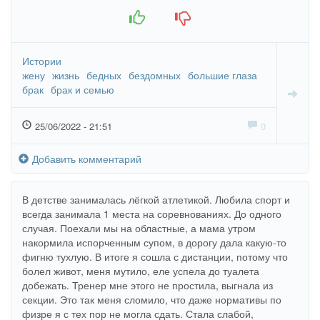
рукоприкладства. До сих пор не понимаю смысл брака.
+1
-1
Истории
жену
жизнь
бедных
бездомных
большие глаза
брак
брак и семью
25/06/2022 - 21:51
0
Добавить комментарий
В детстве занималась лёгкой атлетикой. Любила спорт и
всегда занимала 1 места на соревнованиях. До одного
случая. Поехали мы на областные, а мама утром
накормила испорченным супом, в дорогу дала какую-то
фигню тухлую. В итоге я сошла с дистанции, потому что
болел живот, меня мутило, еле успела до туалета
добежать. Тренер мне этого не простила, выгнала из
секции. Это так меня сломило, что даже нормативы по
физре я с тех пор не могла сдать. Стала слабой,