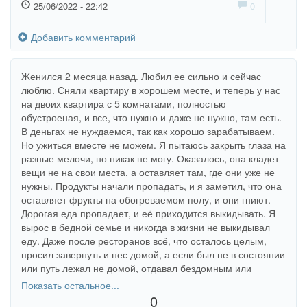
25/06/2022 - 22:42
0
Добавить комментарий
Женился 2 месяца назад. Любил ее сильно и сейчас
люблю. Сняли квартиру в хорошем месте, и теперь у нас
на двоих квартира с 5 комнатами, полностью
обустроеная, и все, что нужно и даже не нужно, там есть.
В деньгах не нуждаемся, так как хорошо зарабатываем.
Но ужиться вместе не можем. Я пытаюсь закрыть глаза на
разные мелочи, но никак не могу. Оказалось, она кладет
вещи не на свои места, а оставляет там, где они уже не
нужны. Продукты начали пропадать, и я заметил, что она
оставляет фрукты на обогреваемом полу, и они гниют.
Дорогая еда пропадает, и её приходится выкидывать. Я
вырос в бедной семье и никогда в жизни не выкидывал
еду. Даже после ресторанов всё, что осталось целым,
просил завернуть и нес домой, а если был не в состоянии
или путь лежал не домой, отдавал бездомным или
попрошайкам. Поэтому выкидывать еду для меня — это
Показать остальное...
дикость. Мы ругаемся, кидаемся вещами и доходит до
0