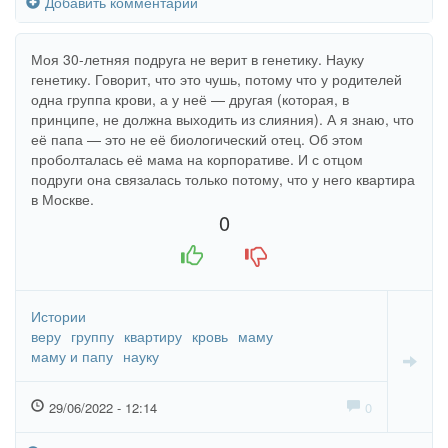
Добавить комментарий
Моя 30-летняя подруга не верит в генетику. Науку
генетику. Говорит, что это чушь, потому что у родителей
одна группа крови, а у неё — другая (которая, в
принципе, не должна выходить из слияния). А я знаю, что
её папа — это не её биологический отец. Об этом
проболталась её мама на корпоративе. И с отцом
подруги она связалась только потому, что у него квартира
в Москве.
0
+1
-1
Истории
веру
группу
квартиру
кровь
маму
маму и папу
науку
29/06/2022 - 12:14
0