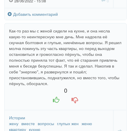
28/06/2022 - 15:08
0
Добавить комментарий
Как-то раз мы с женой сидели на кухне, и она несла
какую-то неинтересную мне дичь. Мне надоела её
скучная болтовня и глупые, никчёмные вопросы. Я решил
молча покинуть эту часть квартиры, но перед выходом
остановиться и громогласно пёрнуть, чтобы она
полностью приняла тот факт, что её старания привлечь
меня к беседе безуспешны. Я так и сделал. Накопив в
себе "энергию", я развернулся и пошёл;
приостановившись, поднатужился, но вместо того, чтобы
пёрнуть, обосрался.
0
+1
-1
Истории
жену
вместе
вопросы
глупых жен
женю
квартиру
кухню