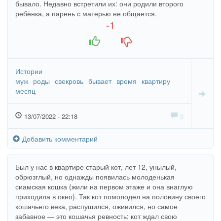
бывало. Недавно встретили их: они родили второго
ребёнка, а парень с матерью не общается.
-1
+1
-1
Истории
муж
роды
свекровь
бывает
время
квартиру
месяц
13/07/2022 - 22:18
0
Добавить комментарий
Был у нас в квартире старый кот, лет 12, унылый,
обрюзглый, но однажды появилась молоденькая
сиамская кошка (жили на первом этаже и она внаглую
приходила в окно). Так кот помолодел на половину своего
кошачьего века, распушился, оживился, но самое
забавное — это кошачья ревность: кот ждал свою