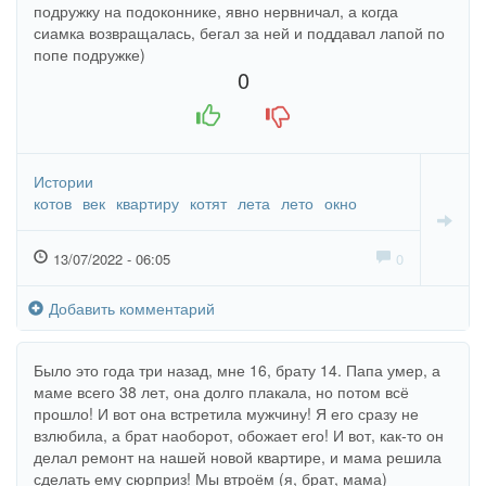
подружку на подоконнике, явно нервничал, а когда
сиамка возвращалась, бегал за ней и поддавал лапой по
попе подружке)
0
+1
-1
Истории
котов
век
квартиру
котят
лета
лето
окно
13/07/2022 - 06:05
0
Добавить комментарий
Было это года три назад, мне 16, брату 14. Папа умер, а
маме всего 38 лет, она долго плакала, но потом всё
прошло! И вот она встретила мужчину! Я его сразу не
взлюбила, а брат наоборот, обожает его! И вот, как-то он
делал ремонт на нашей новой квартире, и мама решила
сделать ему сюрприз! Мы втроём (я, брат, мама)