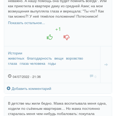
неважно. А нашу помощь она будет помнить всегда". Или
как приютила в квартире даму из средней Азии; на мои
возмущения вылупляла глаза и верещала: "Ты что? Как
так можно?! У неё тяжёлое положение! Потеснимся!
Лучше вещами поделилась бы!" Эта незнакомка наутро в
Показать остальное...
качестве благодарности обчистила всю нашу квартиру.
+1
Зато крышу над головой дали, да. Мать сама за собой не
+1
-1
замечает, насколько она болтлива, несдержанна.
Истории
животных
благодарность
вещи
воровство
глаза
глаза человека
годы
04/07/2022 - 21:36
0
Добавить комментарий
В детстве мы жили бедно. Мама воспитывала меня одна,
ходили по съёмным квартирам… Но мама постоянно
старалась меня чем-нибудь побаловать: покупала