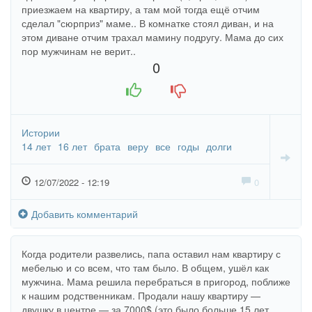
приезжаем на квартиру, а там мой тогда ещё отчим
сделал "сюрприз" маме.. В комнатке стоял диван, и на
этом диване отчим трахал мамину подругу. Мама до сих
пор мужчинам не верит..
0
+1
-1
Истории
14 лет
16 лет
брата
веру
все
годы
долги
12/07/2022 - 12:19
0
Добавить комментарий
Когда родители развелись, папа оставил нам квартиру с
мебелью и со всем, что там было. В общем, ушёл как
мужчина. Мама решила перебраться в пригород, поближе
к нашим родственникам. Продали нашу квартиру —
двушку в центре — за 7000$ (это было больше 15 лет