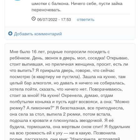
шмотки с балкона. Ничего себе, пусти зайка
переночевать.
ответить
06/07/2022 - 17:53
Добавить комментарий
Мне было 16 лет, родные попросили посидеть с
ребёнком. День, звонок в дверь, мол, соседка! Открываю,
стоит выпившая, но приличная женщина, просит, есть ли
что выпить? Я прикрыла дверь, говорю, что сейчас
посмотрю (в квартиру не пустила). Зашла на кухню, там
целый бар алкоголя, но давать я ничего не собиралась,
хотела пойти, сказать, что ничего нет. Поворачиваюсь,
стоит за мной! На кухне! Охренела, думаю, отдам
полбутылки коньяка и пусть идёт восвояси, а она: "Можно
рюмку? А лимончик?" Я безотказная, все приподнесла,
она села за стол, выпила 2 рюмки, потом встала,
подошла к кровати и плюхнулась звездочкой. Я её
будила, тормошила, она мертвым сном спит! Я будильник
на всю громкость ей к уху — ни в какую. Позвонила
родне, рассказала, они мне: "Накосячила, исправляй.