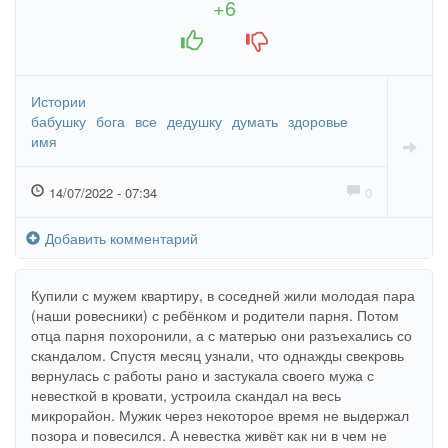
+6
+1
-1
Истории
бабушку
бога
все
дедушку
думать
здоровье
имя
14/07/2022 - 07:34
0
Добавить комментарий
Купили с мужем квартиру, в соседней жили молодая пара
(наши ровесники) с ребёнком и родители парня. Потом
отца парня похоронили, а с матерью они разъехались со
скандалом. Спустя месяц узнали, что однажды свекровь
вернулась с работы рано и застукала своего мужа с
невесткой в кровати, устроила скандал на весь
микрорайон. Мужик через некоторое время не выдержал
позора и повесился. А невестка живёт как ни в чем не