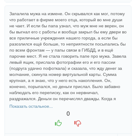
Запалила мужа на измене. Он скрывался как мог, потому
что работает в фирме моего отца, который во мне души
не чает. И если бы папа узнал, что муж мне не верен, он
бы выгнал его с работы и вообще закрыл бы ему двери во
все приличные учреждения нашего города, а если бы
разозлился ещё больше, то неприятности посыпались бы
по всем фронтам — у папы связи в ГИБДД, и в ещё
парочке мест. Я не стала говорить папе про мужа. Завела
левый ящик, прислала фотографии его и его пассии
(подруга удачно пофоткала) и сказала, что жду денег за
молчание, скинула номер виртуальной карты. Сумма
крупная, а я знаю, что у него есть накопления. Он,
конечно, порыпался, но деньги прислал. Было забавно
наблюдать его переписку, как он нервничал,
раздражался. Деньги он перечислял дважды. Когда я
поняла, что ободрала его, то сказала, что всё знаю об
Показать остальное...
измене, что это я его шантажировала, и что папа его
0
выгонит. Мне даже жалко его стало в какой-то момент.
+1
-1