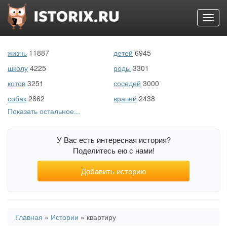
Toggl
navig
Перейти
к
жизнь
11887
детей
6945
основному
содержанию
школу
4225
роды
3301
котов
3251
соседей
3000
собак
2862
врачей
2438
Показать остальное...
первый раз
2216
беременность
1804
море
1136
животных
1071
У Вас есть интересная история?
свекровь
761
войну
708
Поделитесь ею с нами!
порно
507
подростков
505
Добавить историю
Вы
Главная
»
Истории
»
квартиру