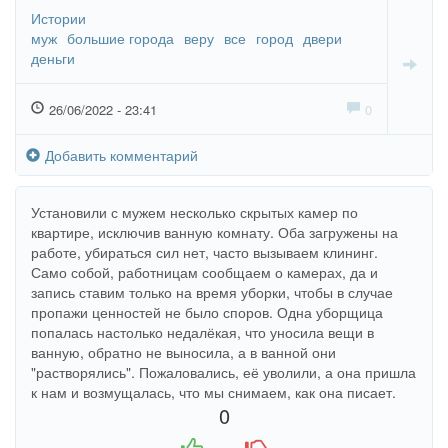
Истории
муж
большие города
веру
все
город
двери
деньги
26/06/2022 - 23:41
0
Добавить комментарий
Установили с мужем несколько скрытых камер по
квартире, исключив ванную комнату. Оба загружены на
работе, убираться сил нет, часто вызываем клининг.
Само собой, работницам сообщаем о камерах, да и
запись ставим только на время уборки, чтобы в случае
пропажи ценностей не было споров. Одна уборщица
попалась настолько недалёкая, что уносила вещи в
ванную, обратно не выносила, а в ванной они
"растворялись". Пожаловались, её уволили, а она пришла
к нам и возмущалась, что мы снимаем, как она писает.
0
+1
-1