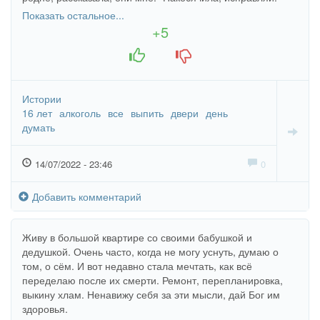
Чтобы к нашему приходу её не было!" Сидела два часа
Показать остальное...
на стуле, смотрела телек под храп этой женщины. Как же
+5
было стыдно, когда вернулись родственники! Правда,
+1
-1
тоже не смогли её разбудить, на руках отнесли в её
квартиру.
Истории
16 лет
алкоголь
все
выпить
двери
день
думать
14/07/2022 - 23:46
0
Добавить комментарий
Живу в большой квартире со своими бабушкой и
дедушкой. Очень часто, когда не могу уснуть, думаю о
том, о сём. И вот недавно стала мечтать, как всё
переделаю после их смерти. Ремонт, перепланировка,
выкину хлам. Ненавижу себя за эти мысли, дай Бог им
здоровья.