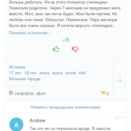
больше работать. Из-за этого потеряла стипендию.
Помогали родители. Через 7 месяцев он предложил жить
вместе. Мол, мне так легче будет. Мои были против. Но
любовь она такая. Ебанутая. Переехала. Пару месяцев
было все очень хорошо. Я хотела вернуть стипендию.
Училась много, готовила ему, стирала, ждала с работы,
Показать остальное...
обеспечивала приятные сексуальные моменты. Из-за
+8
этого пришлось бросить подработку (времени реально не
+1
-1
хватало). Родители мои от меня чуть ли не отреклись.
Истории
17 лет
18 лет
книгу
книга
котов
бой
большие города
14/02/2019 - 08:41
2
Показать предыдущие комментарии
#211
Andrew
A
Так это же ты переехала вроде. В смысле