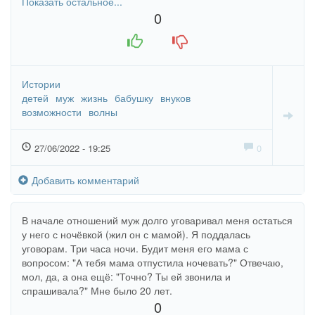
Показать остальное...
подарок, но накупать всего и развлекать их каждые
0
выходные не могу ни морально, ни финасово. Дочь
+1
-1
надулась, мол, я не люблю своих же родных внуков и
променяла их на какого-то мужика!
Истории
детей
муж
жизнь
бабушку
внуков
возможности
волны
27/06/2022 - 19:25
0
Добавить комментарий
В начале отношений муж долго уговаривал меня остаться
у него с ночёвкой (жил он с мамой). Я поддалась
уговорам. Три часа ночи. Будит меня его мама с
вопросом: "А тебя мама отпустила ночевать?" Отвечаю,
мол, да, а она ещё: "Точно? Ты ей звонила и
спрашивала?" Мне было 20 лет.
0