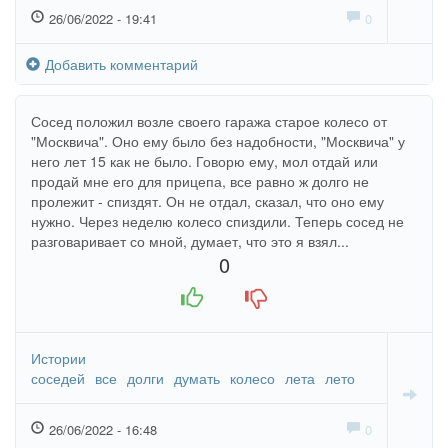
26/06/2022 - 19:41
0
Добавить комментарий
Сосед положил возле своего гаража старое колесо от
"Москвича". Оно ему было без надобности, "Москвича" у
него лет 15 как не было. Говорю ему, мол отдай или
продай мне его для прицепа, все равно ж долго не
пролежит - спиздят. Он не отдал, сказал, что оно ему
нужно. Через неделю колесо спиздили. Теперь сосед не
разговаривает со мной, думает, что это я взял...
0
+1
-1
Истории
соседей
все
долги
думать
колесо
лета
лето
26/06/2022 - 16:48
0