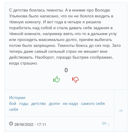
С детства боялась темноты. А в книжке про Володю
Ульянова было написано, что он не боялся входить в
тёмную комнату. И вот года в четыре я решила
поработать над собой и стала давать себе задания в
тёмной комнате, например взять что-то в дальнем углу
или просидеть максимально долго, причём выбегать
потом было запрещено. Темноты боюсь до сих пор. Зато
теперь даже самый сильный страх не мешает мне
действовать. Наоборот, гораздо быстрее соображаю,
когда страшно.
0
+1
-1
Истории
бой
годы
детство
долги
не надо
самого себя
себя
28/06/2022 - 17:11
0