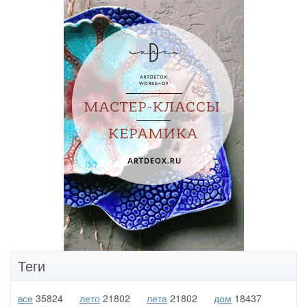
Теги
все
35824
лето
21802
лета
21802
дом
18437