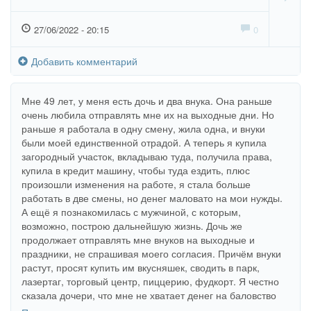
27/06/2022 - 20:15
0
Добавить комментарий
Мне 49 лет, у меня есть дочь и два внука. Она раньше
очень любила отправлять мне их на выходные дни. Но
раньше я работала в одну смену, жила одна, и внуки
были моей единственной отрадой. А теперь я купила
загородный участок, вкладываю туда, получила права,
купила в кредит машину, чтобы туда ездить, плюс
произошли изменения на работе, я стала больше
работать в две смены, но денег маловато на мои нужды.
А ещё я познакомилась с мужчиной, с которым,
возможно, построю дальнейшую жизнь. Дочь же
продолжает отправлять мне внуков на выходные и
праздники, не спрашивая моего согласия. Причём внуки
растут, просят купить им вкусняшек, сводить в парк,
лазертаг, торговый центр, пиццерию, фудкорт. Я честно
сказала дочери, что мне не хватает денег на баловство
внуков. Я могу подарить им на день рождения хороший