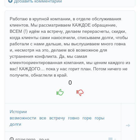
Добавить комментарий
Работаю в крупной компании, в отделе обслуживания
клиентов. Мы рассматриваем КАЖДОЕ обращение,
ВСЕМ (!) идём на встречу, делаем перерасчеты, скидки,
когда клиенты сами накосячили, списываем долги, чтобы
работали с нами дальше, мы выслушиваем много говна
и, несмотря на это, делаем всё возможное для
устранения конфликта. Да, мы самая
клиентоориентированная компания, мы ценим каждого из
вас! КАЖДОГО… пока у нас горит план. Потом ничего не
получите, обнаглели в край.
0
+1
-1
Истории
возможности
все
встречу
говно
горе
горы
долги
27/06/2022 - 22:19
0