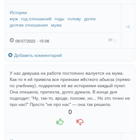
Истории
муж
год отношений
годы
голову
долги
долгие отношения
мужа
06/07/2022 - 15:08
0
Добавить комментарий
У нас девушка на работе постоянно жалуется на мужа.
Как-то я ей привела все признаки жëсткого абьюза (прямо
по учебнику), подкрепив её же историями каждый пункт.
Она опешила, притихла, долго думала. В конце дня
подходит: "Ну, так-то, вроде, похоже, но... Но это точно не
про нас!" Просто "не про нас" — она так решила.
0
+1
-1