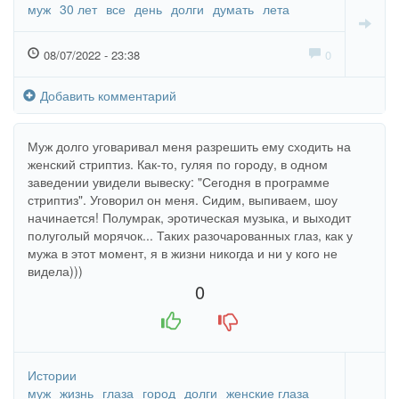
муж
30 лет
все
день
долги
думать
лета
08/07/2022 - 23:38
0
Добавить комментарий
Муж долго уговаривал меня разрешить ему сходить на
женский стриптиз. Как-то, гуляя по городу, в одном
заведении увидели вывеску: "Сегодня в программе
стриптиз". Уговорил он меня. Сидим, выпиваем, шоу
начинается! Полумрак, эротическая музыка, и выходит
полуголый морячок... Таких разочарованных глаз, как у
мужа в этот момент, я в жизни никогда и ни у кого не
видела)))
0
+1
-1
Истории
муж
жизнь
глаза
город
долги
женские глаза