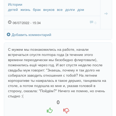
Истории
детей
жизнь
брак
внуков
все
долги
дом
06/07/2022 - 15:34
0
Добавить комментарий
С мужем мы познакомились на работе, начали
встречаться спустя полтора года (в течение этого
времени переодически мы безобидно флиртовали),
поженились ещё через год. И вот спустя неделю после
свадьбы муж говорит: "Знаешь, почему я так долго не
собирался заводить отношения с тобой? На летнем
корпоративе ты нажралась в такое дерьмо, танцевала на
столе, а потом подошла ко мне и, указав головой в
сторону, сказала: "Пойдём?" Ничего не помню, но очень
стыдно :(
0
+1
-1