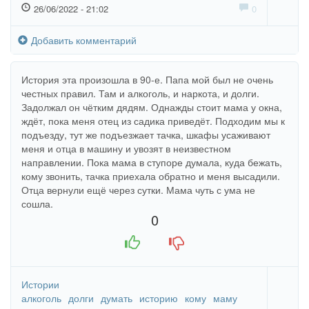
26/06/2022 - 21:02
0
Добавить комментарий
История эта произошла в 90-е. Папа мой был не очень
честных правил. Там и алкоголь, и наркота, и долги.
Задолжал он чётким дядям. Однажды стоит мама у окна,
ждёт, пока меня отец из садика приведёт. Подходим мы к
подъезду, тут же подъезжает тачка, шкафы усаживают
меня и отца в машину и увозят в неизвестном
направлении. Пока мама в ступоре думала, куда бежать,
кому звонить, тачка приехала обратно и меня высадили.
Отца вернули ещё через сутки. Мама чуть с ума не
сошла.
0
+1
-1
Истории
алкоголь
долги
думать
историю
кому
маму