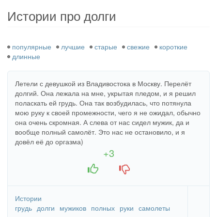
здесь
Истории про долги
популярные
лучшие
старые
свежие
короткие
длинные
Летели с девушкой из Владивостока в Москву. Перелёт
долгий. Она лежала на мне, укрытая пледом, и я решил
поласкать ей грудь. Она так возбудилась, что потянула
мою руку к своей промежности, чего я не ожидал, обычно
она очень скромная. А слева от нас сидел мужик, да и
вообще полный самолёт. Это нас не остановило, и я
довёл её до оргазма)
+3
+1
-1
Истории
грудь
долги
мужиков
полных
руки
самолеты