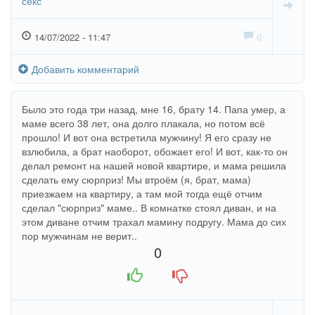
секс
14/07/2022 - 11:47
0
Добавить комментарий
Было это года три назад, мне 16, брату 14. Папа умер, а
маме всего 38 лет, она долго плакала, но потом всё
прошло! И вот она встретила мужчину! Я его сразу не
взлюбила, а брат наоборот, обожает его! И вот, как-то он
делал ремонт на нашей новой квартире, и мама решила
сделать ему сюрприз! Мы втроём (я, брат, мама)
приезжаем на квартиру, а там мой тогда ещё отчим
сделал "сюрприз" маме.. В комнатке стоял диван, и на
этом диване отчим трахал мамину подругу. Мама до сих
пор мужчинам не верит..
0
+1
-1