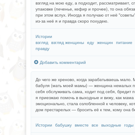
взгляд на мою еду, а подходит, рассматривает, сп
упаковке (печенье, кефир и прочее), то она обяза
при этом вслух. Иногда я получаю от неё "совет
из-за неё я и правда скоро похудею.
Истории
взгляд
взгляд женщины
еду
женщин
питание
правду
Добавить комментарий
До чего же хреново, когда зарабатываешь мало. 
бабуля (мать моей мамы) — женщина немалых пр
себя обслуживать сама, ходит под себя, бредит п
я приезжаю помочь в выходные и вижу, как мама з
эмоционально, стала озлобленной к человеку, ко
дом престарелых — бросить её к тем, кому она б
Истории
бабушку
вместе
все
выходные
годы