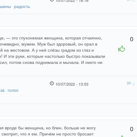
10/07/2022 - 18:16
0
шины
радость
0
це, — это глухонемая женщина, которая отчаянно,
 очевидно, мужем. Муж был здоровый, он орал в
+1
-1
 на жестовом. А у неё слёзы градом из глаз и
! И эти руки, которые настолько быстро показывали
 сил, потом снова поднимала и мычала. И никто не
10/07/2022 - 13:53
0
аза
голос
0
ая вроде бы женщина, но блин, больше не могу
 смотрит, что я ем. Причём не просто бросает
+1
-1