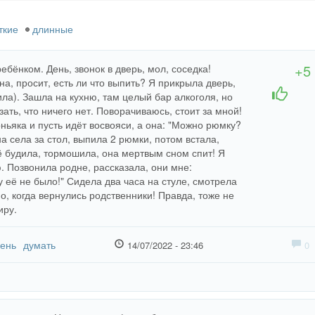
ткие
длинные
+5
бёнком. День, звонок в дверь, мол, соседка!
, просит, есть ли что выпить? Я прикрыла дверь,
+1
-1
ила). Зашла на кухню, там целый бар алкоголя, но
зать, что ничего нет. Поворачиваюсь, стоит за мной!
ньяка и пусть идёт восвояси, а она: "Можно рюмку?
а села за стол, выпила 2 рюмки, потом встала,
ё будила, тормошила, она мертвым сном спит! Я
ю. Позвонила родне, рассказала, они мне:
 её не было!" Сидела два часа на стуле, смотрела
о, когда вернулись родственники! Правда, тоже не
иру.
ень
думать
14/07/2022 - 23:46
0