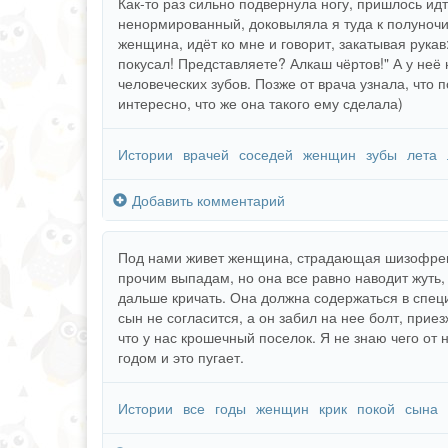
Как-то раз сильно подвернула ногу, пришлось идт
ненормированный, доковыляла я туда к полуночи
женщина, идёт ко мне и говорит, закатывая рукав:
покусал! Представляете? Алкаш чёртов!" А у неё 
человеческих зубов. Позже от врача узнала, что 
интересно, что же она такого ему сделала)
Истории
врачей
соседей
женщин
зубы
лета
Добавить комментарий
Под нами живет женщина, страдающая шизофрен
прочим выпадам, но она все равно наводит жуть,
дальше кричать. Она должна содержаться в специ
сын не согласится, а он забил на нее болт, приез
что у нас крошечный поселок. Я не знаю чего от 
годом и это пугает.
Истории
все
годы
женщин
крик
покой
сына