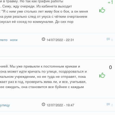
+1
и в травму. Но так как график работы
. Сижу, жду очереди. Из кабинета выходит
+1
-1
 "Я с ним уже столько лет живу бок о бок, а он меня
на руке реально след от укуса с чётким очертанием
покусал её сосед по коммуналке. До сих пор
лето
ноги
14/07/2022 - 22:31
0
0
ией. Мы уже привыкли к постоянным крикам и
 она может идти кричать по улице, поздороваться и
+1
-1
альном учреждении, но ее туда не отправят, пока
жает раз в год, проверить жива ли, и все, учитывая,
нее ожидать, она становится все буйнее с каждым
улицу
12/07/2022 - 19:47
0