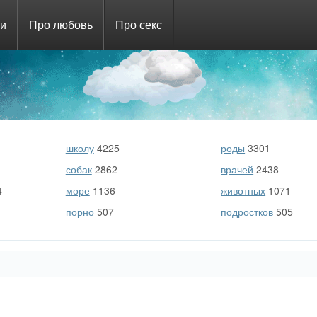
ни
Про любовь
Про секс
школу
4225
роды
3301
собак
2862
врачей
2438
4
море
1136
животных
1071
порно
507
подростков
505