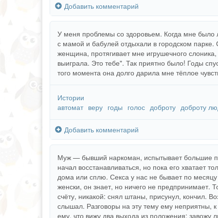
Добавить комментарий
У меня проблемы со здоровьем. Когда мне было л
с мамой и бабулей отдыхали в городском парке.
женщина, протягивает мне игрушечного слоника, 
выиграла. Это тебе". Так приятно было! Годы сп
того момента она долго дарила мне тёплое чувс
Истории
автомат
веру
годы
голос
доброту
доброту лю
Добавить комментарий
Муж — бывший наркоман, испытывает большие пр
начал восстанавливаться, но пока его хватает то
дома или сплю. Секса у нас не бывает по месяцу 
женски, он знает, но ничего не предпринимает. 
счёту, никакой: снял штаны, присунул, кончил. 
слышал. Разговоры на эту тему ему неприятны, к
ему, что вижу два выхода из положения: завожу 