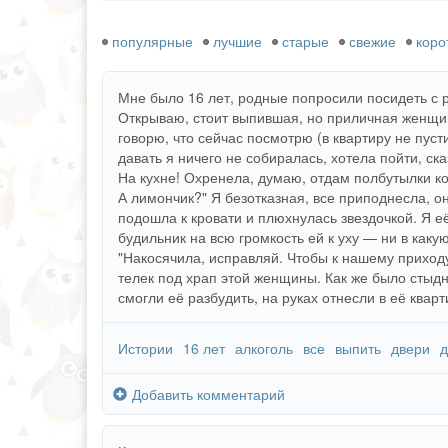
популярные
лучшие
старые
свежие
коро
Мне было 16 лет, родные попросили посидеть с ре
Открываю, стоит выпившая, но приличная женщина
говорю, что сейчас посмотрю (в квартиру не пуст
давать я ничего не собиралась, хотела пойти, ска
На кухне! Охренела, думаю, отдам полбутылки ко
А лимончик?" Я безотказная, все приподнесла, он
подошла к кровати и плюхнулась звездочкой. Я е
будильник на всю громкость ей к уху — ни в каку
"Накосячила, исправляй. Чтобы к нашему приходу
телек под храп этой женщины. Как же было стыдн
смогли её разбудить, на руках отнесли в её кварт
Истории
16 лет
алкоголь
все
выпить
двери
д
Добавить комментарий