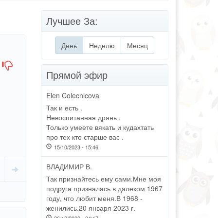
Лучшее За:
День
(активная вкладка)
Неделю
Месяц
Прямой эфир
Elen Colecnicova
Так и есть .
Невоспитанная дрянь .
Только умеете вякать и кудахтать
про тех кто старше вас .
15/10/2023 - 15:46
ВЛАДИМИР В.
Так признайтесь ему сами.Мне моя
подруга призналась в далеком 1967
году, что любит меня.В 1968 -
женились.20 января 2023 г.