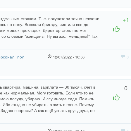
+1
тдельным стояком. Т. е. покупатели точно невхожи.
ось по полу. Вызвали бригаду, чистили все до
+1
-1
али мешок прокладок. Директор стоял не мог
 со словами "женщины! Ну вы же... женщины!" Так
ерсонал
пол
12/07/2022 - 16:56
0
0
ь квартира, машина, зарплата — 30 тысяч, счёт в
е как нормальная. Могу готовить. Если что-то не
+1
-1
й мою посуду, убираю. И ссу иногда сидя. Помыть
. Ибо стыдно не убирать, а жить в говне. Почему
 Задаю вопросы? А как ещё узнать друг друга, не