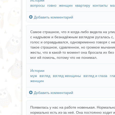
Истории
вопросы
говно
женщин
квартиру
контакты
ма
Добавить комментарий
Самое страшное, что я когда-либо видела на ули
с надрывом и безнадёжным взглядом ругалась с,
голос и оправдывался, одновременно говоря с ней
такое страшное, сдавленное, но громкое мычание
жесты, что в какой-то момент она бросала их без
мог ей помочь, потому что не понимал.
Истории
муж
взгляд
взгляд женщины
взгляд и глаза
гл
женщин
Добавить комментарий
Появилась у нас на работе новенькая. Нормальн
нормально есть из-за неё. Она постоянно ходит и