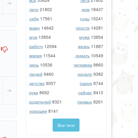
все
35824
лета
21802
лето
21802
дом
18437
себя
17561
годы
15241
маму
14642
прости
14281
муж
13854
мужа
13854
работу
12094
жизнь
11887
время
11544
думать
10549
день
10536
человека
9860
людей
9460
начало
9382
детство
9057
парня
8744
руки
8692
сейчас
8410
родителей
8321
первых
8261
хорошее
8141
Все теги