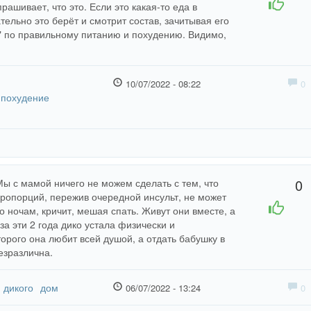
рашивает, что это. Если это какая-то еда в
тельно это берёт и смотрит состав, зачитывая его
ы" по правильному питанию и похудению. Видимо,
10/07/2022 - 08:22
0
похудение
0
Мы с мамой ничего не можем сделать с тем, что
опорций, пережив очередной инсульт, не может
+1
-1
о ночам, кричит, мешая спать. Живут они вместе, а
а эти 2 года дико устала физически и
торого она любит всей душой, а отдать бабушку в
езразлична.
дикого
дом
06/07/2022 - 13:24
0