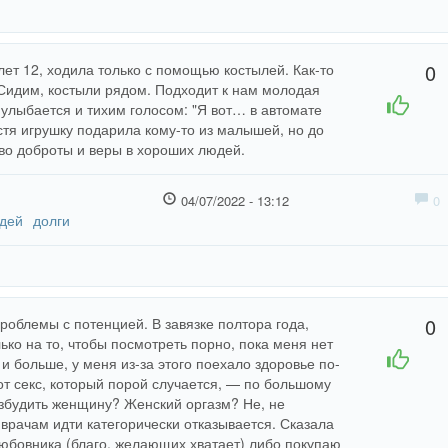
0
ет 12, ходила только с помощью костылей. Как-то
 Сидим, костыли рядом. Подходит к нам молодая
+1
-1
улыбается и тихим голосом: "Я вот… в автомате
устя игрушку подарила кому-то из малышей, но до
тво доброты и веры в хороших людей.
04/07/2022 - 13:12
0
дей
долги
0
облемы с потенцией. В завязке полтора года,
лько на то, чтобы посмотреть порно, пока меня нет
+1
-1
и больше, у меня из-за этого поехало здоровье по-
Тот секс, который порой случается, — по большому
Возбудить женщину? Женский оргазм? Не, не
 врачам идти категорически отказывается. Сказала
любовника (благо, желающих хватает) либо покупаю