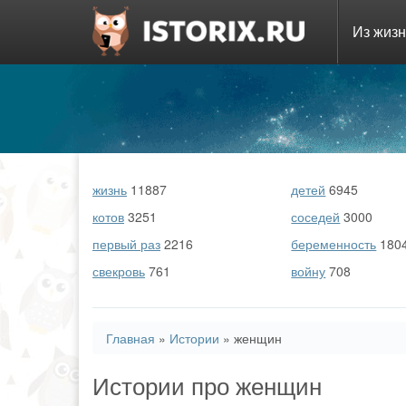
Из жиз
Перейти
к
основному
содержанию
жизнь
11887
детей
6945
котов
3251
соседей
3000
первый раз
2216
беременность
180
свекровь
761
войну
708
Вы
Главная
»
Истории
»
женщин
здесь
Истории про женщин