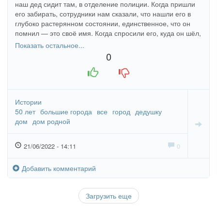
наш дед сидит там, в отделение полиции. Когда пришли
его забирать, сотрудники нам сказали, что нашли его в
глубоко растерянном состоянии, единственное, что он
помнил — это своё имя. Когда спросили его, куда он шёл,
он сказал, что шёл (!) в Уфу (город, где он прожил больше
Показать остальное...
50 лет). В пакете у него нашли сигареты, спички, носки,
0
носовой платок и ложку для обуви.
+1
-1
Истории
50 лет
большие города
все
город
дедушку
дом
дом родной
21/06/2022 - 14:11
0
Добавить комментарий
Загрузить еще