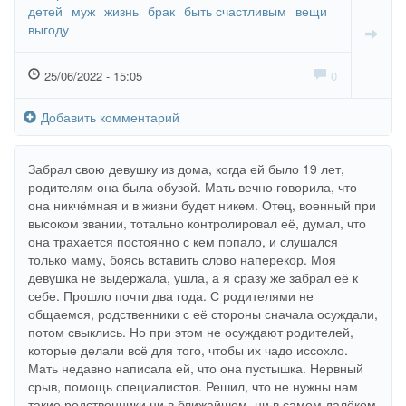
детей
муж
жизнь
брак
быть счастливым
вещи
выгоду
25/06/2022 - 15:05
0
Добавить комментарий
Забрал свою девушку из дома, когда ей было 19 лет,
родителям она была обузой. Мать вечно говорила, что
она никчёмная и в жизни будет никем. Отец, военный при
высоком звании, тотально контролировал её, думал, что
она трахается постоянно с кем попало, и слушался
только маму, боясь вставить слово наперекор. Моя
девушка не выдержала, ушла, а я сразу же забрал её к
себе. Прошло почти два года. С родителями не
общаемся, родственники с её стороны сначала осуждали,
потом свыклись. Но при этом не осуждают родителей,
которые делали всё для того, чтобы их чадо иссохло.
Мать недавно написала ей, что она пустышка. Нервный
срыв, помощь специалистов. Решил, что не нужны нам
такие родственники ни в ближайшем, ни в самом далёком