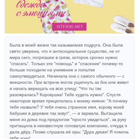
Была в моей жизни так называемая подруга. Она была
свято уверена, что я антисоциальное существо, не от
мира сего, погрязшее в грязи, которое срочно нужно
"спасать". Только эти "помощь" и "спасение" почему-то
больше походили на унижение и попытки
самоутвердиться. Начинала она с самого обычного — с
внешности. При встрече могла ущипнуть за бок или живот
и начать верещать на всю улицу: "Что ты так
разожралась? Коровушка! Тебе худеть нужно". Спустя
некоторое время прицепилась к моему имени: "А почему
тебя назвали? У тебя очень странное имя, корову моей
бабушки в деревне так зовут", — и заржала. Вытащила
меня из дома под предлогом "просто увидеться", за руку
притащила в неизвестную гоповатую компанию, откуда я
дала дёру. Позже слушала её оры: "Дура дикая! Я помочь
тебе хочу!