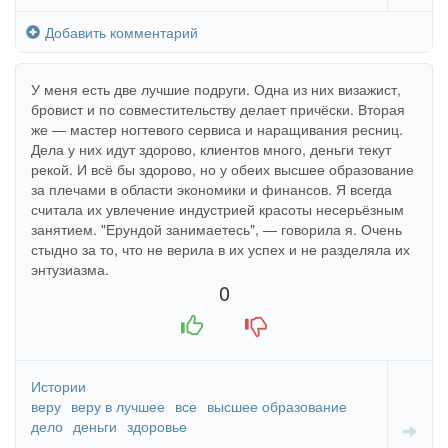
Добавить комментарий
У меня есть две лучшие подруги. Одна из них визажист,
бровист и по совместительству делает причёски. Вторая
же — мастер ногтевого сервиса и наращивания ресниц.
Дела у них идут здорово, клиентов много, деньги текут
рекой. И всё бы здорово, но у обеих высшее образование
за плечами в области экономики и финансов. Я всегда
считала их увлечение индустрией красоты несерьёзным
занятием. "Ерундой занимаетесь", — говорила я. Очень
стыдно за то, что не верила в их успех и не разделяла их
энтузиазма.
0
+1
-1
Истории
веру
веру в лучшее
все
высшее образование
дело
деньги
здоровье