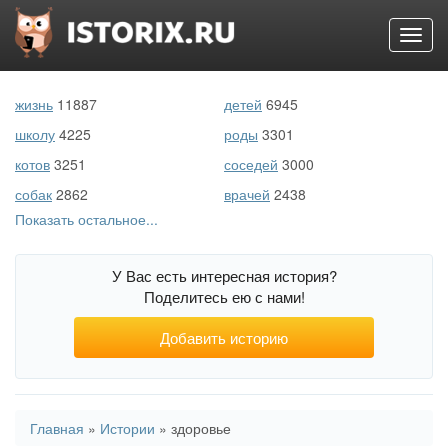
Toggl
navig
Перейти
к
жизнь
11887
детей
6945
основному
содержанию
школу
4225
роды
3301
котов
3251
соседей
3000
собак
2862
врачей
2438
Показать остальное...
первый раз
2216
беременность
1804
море
1136
животных
1071
У Вас есть интересная история?
свекровь
761
войну
708
Поделитесь ею с нами!
порно
507
подростков
505
Добавить историю
Вы
Главная
»
Истории
»
здоровье