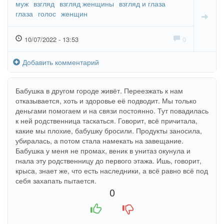
муж
взгляд
взгляд женщины
взгляд и глаза
глаза
голос
женщин
10/07/2022 - 13:53
0
Добавить комментарий
Бабушка в другом городе живёт. Переезжать к нам
отказывается, хоть и здоровье её подводит. Мы только
деньгами помогаем и на связи постоянно. Тут повадилась
к ней родственница таскаться. Говорит, всё причитала,
какие мы плохие, бабушку бросили. Продукты заносила,
убиралась, а потом стала намекать на завещание.
Бабушка у меня не промах, веник в унитаз окунула и
гнала эту родственницу до первого этажа. Ишь, говорит,
крыса, знает же, что есть наследники, а всё равно всё под
себя захапать пытается.
0
+1
-1