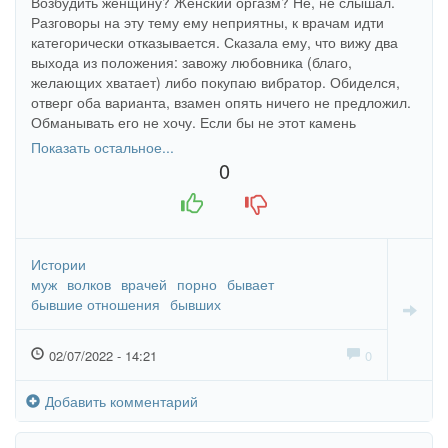
Возбудить женщину? Женский оргазм? Не, не слышал.
Разговоры на эту тему ему неприятны, к врачам идти
категорически отказывается. Сказала ему, что вижу два
выхода из положения: завожу любовника (благо,
желающих хватает) либо покупаю вибратор. Обиделся,
отверг оба варианта, взамен опять ничего не предложил.
Обманывать его не хочу. Если бы не этот камень
преткновения, отношения были бы идеальны. Не знаю,
Показать остальное...
что делать, хоть волком вой...
0
+1
-1
Истории
муж
волков
врачей
порно
бывает
бывшие отношения
бывших
02/07/2022 - 14:21
0
Добавить комментарий