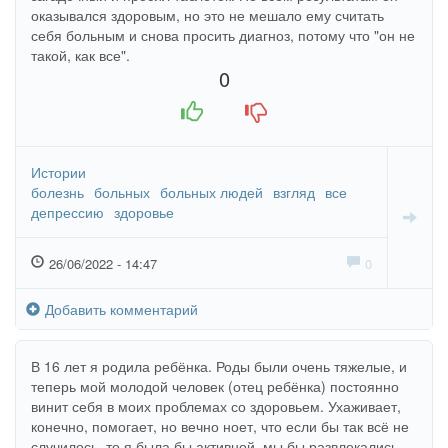
оказывался здоровым, но это не мешало ему считать
себя больным и снова просить диагноз, потому что "он не
такой, как все".
0
+1
-1
Истории
болезнь
больных
больных людей
взгляд
все
депрессию
здоровье
26/06/2022 - 14:47
0
Добавить комментарий
В 16 лет я родила ребёнка. Роды были очень тяжелые, и
теперь мой молодой человек (отец ребёнка) постоянно
винит себя в моих проблемах со здоровьем. Ухаживает,
конечно, помогает, но вечно ноет, что если бы так всё не
случилось, то я была бы активной, мы бы развлекались,