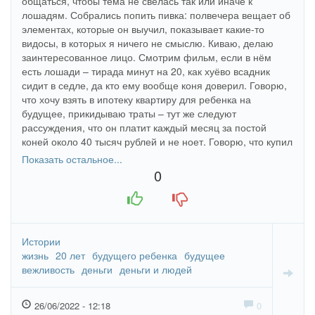
общаться, чтобы тема не свелась так или иначе к
лошадям. Собрались попить пивка: полвечера вещает об
элементах, которые он выучил, показывает какие-то
видосы, в которых я ничего не смыслю. Киваю, делаю
заинтересованное лицо. Смотрим фильм, если в нём
есть лошади – тирада минут на 20, как хуёво всадник
сидит в седле, да кто ему вообще коня доверил. Говорю,
что хочу взять в ипотеку квартиру для ребенка на
будущее, прикидываю траты – тут же следуют
рассуждения, что он платит каждый месяц за постой
коней около 40 тысяч рублей и не ноет. Говорю, что купил
супруге путёвку на отдых: «Да я бы на эти бабки мог
Показать остальное...
новое седло купить». Предлагал мне учиться верховой
0
езде на его коне за мои же деньги (у самого времени не
+1
-1
хватало на всех) и обиделся, когда я вежливо отказал.
Истории
жизнь
20 лет
будущего ребенка
будущее
вежливость
деньги
деньги и людей
26/06/2022 - 12:18
0