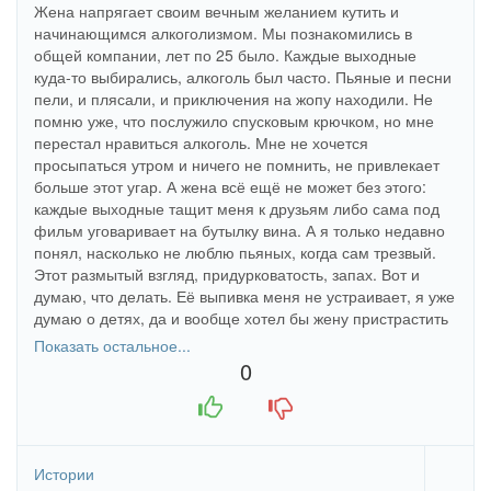
Жена напрягает своим вечным желанием кутить и
начинающимся алкоголизмом. Мы познакомились в
общей компании, лет по 25 было. Каждые выходные
куда-то выбирались, алкоголь был часто. Пьяные и песни
пели, и плясали, и приключения на жопу находили. Не
помню уже, что послужило спусковым крючком, но мне
перестал нравиться алкоголь. Мне не хочется
просыпаться утром и ничего не помнить, не привлекает
больше этот угар. А жена всё ещё не может без этого:
каждые выходные тащит меня к друзьям либо сама под
фильм уговаривает на бутылку вина. А я только недавно
понял, насколько не люблю пьяных, когда сам трезвый.
Этот размытый взгляд, придурковатость, запах. Вот и
думаю, что делать. Её выпивка меня не устраивает, я уже
думаю о детях, да и вообще хотел бы жену пристрастить
к спорту именно для здоровья, а не для упругой попы, как
Показать остальное...
сейчас. В итоге получается, что кто-то повзрослел и в
0
развитии опередил второго, а для всех друзей версия
+1
-1
развода будет: «Не сошлись характерами».
Истории