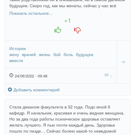
будущем. Скоро год, как мы женаты, сейчас у нас всё
отлично. Моя супруга учится в медицинском
Показать остальное...
университете и хочет стать хорошим детским врачом.
+1
Была очень худенькая, измученная, а сейчас всё
+1
-1
хорошеет и хорошеет.
Истории
жену
врачей
жизнь
бой
боль
будущее
вместе
24/06/2022 - 09:48
0
Добавить комментарий
Стала деканом факультета в 32 года. Подо мной 6
кафедр. Я начальник, красивая и очень видная женщина.
Но за два года работы психическое здоровье оставляет
желать лучшего. Я пью почти каждый день. Здоровье
пошло по пизде… Сейчас болею какой-то неведомой