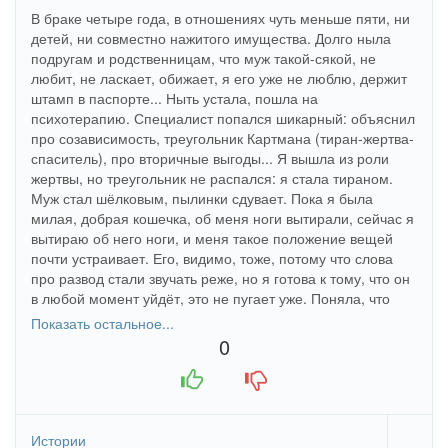
В браке четыре года, в отношениях чуть меньше пяти, ни
детей, ни совместно нажитого имущества. Долго ныла
подругам и родственницам, что муж такой-сякой, не
любит, не ласкает, обижает, я его уже не люблю, держит
штамп в паспорте... Ныть устала, пошла на
психотерапию. Специалист попался шикарный: объяснил
про созависимость, треугольник Картмана (тиран-жертва-
спаситель), про вторичные выгоды... Я вышла из роли
жертвы, но треугольник не распался: я стала тираном.
Муж стал шёлковым, пылинки сдувает. Пока я была
милая, добрая кошечка, об меня ноги вытирали, сейчас я
вытираю об него ноги, и меня такое положение вещей
почти устраивает. Его, видимо, тоже, потому что слова
про развод стали звучать реже, но я готова к тому, что он
в любой момент уйдёт, это не пугает уже. Поняла, что
психотерапия — это очень важно и нужно. Я занимаюсь
Показать остальное...
пока меньше года, буду продолжать. Поняла, что
0
созависимые отношения — это плохо, в какой бы роли я
+1
-1
ни была.
Истории