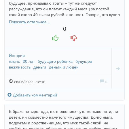
будущее, прикидываю траты – тут же следуют
рассуждения, что он платит каждый месяц за постой
коней около 40 тысяч рублей и не ноет. Говорю, что купил
супруге путёвку на отдых: «Да я бы на эти бабки мог
Показать остальное...
новое седло купить». Предлагал мне учиться верховой
0
езде на его коне за мои же деньги (у самого времени не
+1
-1
хватало на всех) и обиделся, когда я вежливо отказал.
Истории
жизнь
20 лет
будущего ребенка
будущее
вежливость
деньги
деньги и людей
26/06/2022 - 12:18
0
Добавить комментарий
В браке четыре года, в отношениях чуть меньше пяти, ни
детей, ни совместно нажитого имущества. Долго ныла
подругам и родственницам, что муж такой-сякой, не
любит, не ласкает, обижает, я его уже не люблю, держит