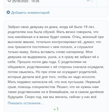
25/06/2022 - 15:05
0
Добавить комментарий
Забрал свою девушку из дома, когда ей было 19 лет,
родителям она была обузой. Мать вечно говорила, что
она никчёмная и в жизни будет никем. Отец, военный при
высоком звании, тотально контролировал её, думал, что
она трахается постоянно с кем попало, и слушался
только маму, боясь вставить слово наперекор. Моя
девушка не выдержала, ушла, а я сразу же забрал её к
себе. Прошло почти два года. С родителями не
общаемся, родственники с её стороны сначала осуждали,
потом свыклись. Но при этом не осуждают родителей,
которые делали всё для того, чтобы их чадо иссохло.
Мать недавно написала ей, что она пустышка. Нервный
срыв, помощь специалистов. Решил, что не нужны нам
такие родственники ни в ближайшем, ни в самом далёком
будущем. Скоро год, как мы женаты, сейчас у нас всё
отлично. Моя супруга учится в медицинском
Показать остальное...
университете и хочет стать хорошим детским врачом.
+1
Была очень худенькая, измученная, а сейчас всё