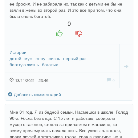
ее бросил. И не забирала их, так как с детьми ее бы не
взяли в жены во второй раз. И это все при том, что она
была очень богатой.
0
+1
-1
Истории
детей
муж
жену
жизнь
первый раз
богатую жизнь
богатых
13/11/2021 - 23:46
0
Добавить комментарий
Мне 31 год. Я из бедной семьи. Насмешки в школе. Голод
90-х. Росла без отца. С 15 лет я работаю, собирала
мусор с газонов, стояла за прилавком в магазине, ко
всему прочему мать начала пить. Все ужасы алкоголя,
драки друзей-алкоголиков, голод, срач в квартире, но я