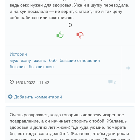
ведь секс нужен для здоровья. Уже и в шутку переводила,
и на хуй посылала — не верит, считает, что я так цену
себе набиваю или кокетничаю.
0
+1
-1
Истории
муж
жену
жизнь
баб
бывшие отношения
бывших
бывших жен
16/01/2022 - 11:42
0
Добавить комментарий
Очень раздражает, когда говоришь человеку искреннее
поздравление, а он начинает спорить с тобой. Желаешь
здоровья и долгих лет жизни: "Да куда уж мне, помереть
бы, вот тогда все отдохнёте". Желаешь, чтобы дети росли
послушными и помогали в домашних делах: "Да уж лучше