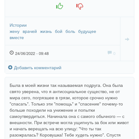
+1
-1
хорошеет и хорошеет.
Истории
жену
врачей
жизнь
бой
боль
будущее
вместе
24/06/2022 - 09:48
0
Добавить комментарий
Была в моей жизни так называемая подруга. Она была
свято уверена, что я антисоциальное существо, не от
мира сего, погрязшее в грязи, которое срочно нужно
"спасать". Только эти "помощь" и "спасение" почему-то
больше походили на унижение и попытки
самоутвердиться. Начинала она с самого обычного — с
внешности. При встрече могла ущипнуть за бок или живот
и начать верещать на всю улицу: "Что ты так
разожралась? Коровушка! Тебе худеть нужно". Спустя