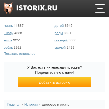
Toggl
navig
Перейти
к
жизнь
11887
детей
6945
основному
содержанию
школу
4225
роды
3301
котов
3251
соседей
3000
собак
2862
врачей
2438
Показать остальное...
первый раз
2216
беременность
1804
море
1136
животных
1071
У Вас есть интересная история?
свекровь
761
войну
708
Поделитесь ею с нами!
порно
507
подростков
505
Добавить историю
Вы
Главная
»
Истории
»
здоровье и жизнь