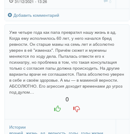
31/12/2021 - 13:26
0
Добавить комментарий
Уже четыре года как папа превратил нашу жизнь в ад.
Когда ему исполнилось 60 лет, у него начался бред
ревности. Он старше мамы на семь лет и абсолютно
уверен в её "изменах". Причём сюжет и мужчины
меняются по ходу дела. Пыталась отвести его к
психиатру, но проблема в том, что такая консультация
только с согласия папы должна происходить. На другие
варианты врачи не соглашаются. Папа абсолютно уверен
в себе и своём здоровье. А мы — в маминой верности.
АБСОЛЮТНО. Его агрессия доходит временами до угроз
под дулом…
0
+1
-1
Истории
врачей
жизнь
ад
верность
годы
годы жизни