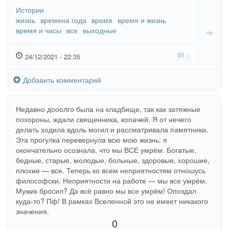
Истории
жизнь
времена года
время
время и жизнь
время и часы
все
выходные
24/12/2021 - 22:35
0
Добавить комментарий
Недавно дооолго была на кладбище, так как затяжные
похороны, ждали священника, копачей. Я от нечего
делать ходила вдоль могил и рассматривала памятники.
Эта прогулка перевернула всю мою жизнь: я
окончательно осознала, что мы ВСЕ умрём. Богатые,
бедные, старые, молодые, больные, здоровые, хорошие,
плохие — все. Теперь ко всем неприятностям отношусь
философски. Неприятности на работе — мы все умрём.
Мужик бросил? Да всё равно мы все умрём! Опоздал
куда-то? Пф! В рамках Вселенной это не имеет никакого
значения.
0