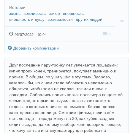
Истории
жизнь
вежливость
вечер
внешность
внешность и душу
возможности
других людей
06/07/2022 - 10:04
0
Добавить комментарий
Друг последние пару-тройку лет увлекается лошадьми:
купил троих коней, тренируется, покупает амуницию и
прочее. В общем, по уши ушёл в эту тему. Здорово,
казалось бы, но с ним стало абсолютно невозможно
общаться, чтобы тема не свелась так или иначе к
лошадям. Собрались попить пивка: полвечера вещает об
элементах, которые он выучил, показывает какие-то
видосы, в которых я ничего не смыслю. Киваю, делаю
заинтересованное лицо. Смотрим фильм, если в нём
есть лошади – тирада минут на 20, как хуёво всадник
сидит в седле, да кто ему вообще коня доверил. Говорю,
что хочу взять в ипотеку квартиру для ребенка на