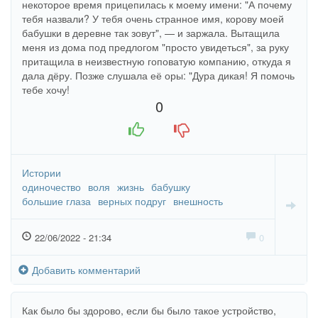
некоторое время прицепилась к моему имени: "А почему
тебя назвали? У тебя очень странное имя, корову моей
бабушки в деревне так зовут", — и заржала. Вытащила
меня из дома под предлогом "просто увидеться", за руку
притащила в неизвестную гоповатую компанию, откуда я
дала дёру. Позже слушала её оры: "Дура дикая! Я помочь
тебе хочу!
0
+1
-1
Истории
одиночество
воля
жизнь
бабушку
большие глаза
верных подруг
внешность
22/06/2022 - 21:34
0
Добавить комментарий
Как было бы здорово, если бы было такое устройство,