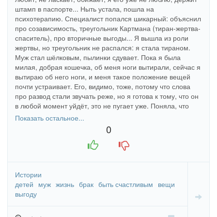
штамп в паспорте... Ныть устала, пошла на
психотерапию. Специалист попался шикарный: объяснил
про созависимость, треугольник Картмана (тиран-жертва-
спаситель), про вторичные выгоды... Я вышла из роли
жертвы, но треугольник не распался: я стала тираном.
Муж стал шёлковым, пылинки сдувает. Пока я была
милая, добрая кошечка, об меня ноги вытирали, сейчас я
вытираю об него ноги, и меня такое положение вещей
почти устраивает. Его, видимо, тоже, потому что слова
про развод стали звучать реже, но я готова к тому, что он
в любой момент уйдёт, это не пугает уже. Поняла, что
психотерапия — это очень важно и нужно. Я занимаюсь
Показать остальное...
пока меньше года, буду продолжать. Поняла, что
0
созависимые отношения — это плохо, в какой бы роли я
+1
-1
ни была.
Истории
детей
муж
жизнь
брак
быть счастливым
вещи
выгоду