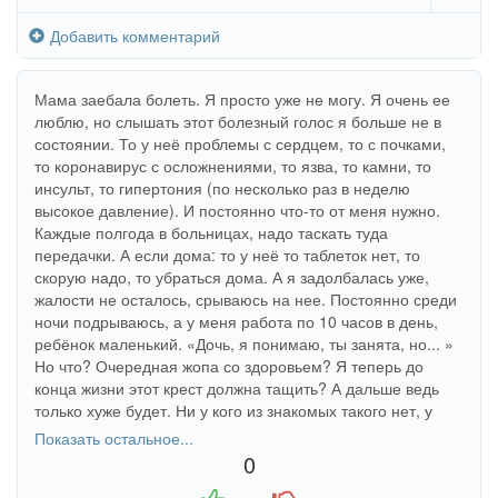
Добавить комментарий
Мама заебала болеть. Я просто уже не могу. Я очень ее
люблю, но слышать этот болезный голос я больше не в
состоянии. То у неё проблемы с сердцем, то с почками,
то коронавирус с осложнениями, то язва, то камни, то
инсульт, то гипертония (по несколько раз в неделю
высокое давление). И постоянно что-то от меня нужно.
Каждые полгода в больницах, надо таскать туда
передачки. А если дома: то у неё то таблеток нет, то
скорую надо, то убраться дома. А я задолбалась уже,
жалости не осталось, срываюсь на нее. Постоянно среди
ночи подрываюсь, а у меня работа по 10 часов в день,
ребёнок маленький. «Дочь, я понимаю, ты занята, но... »
Но что? Очередная жопа со здоровьем? Я теперь до
конца жизни этот крест должна тащить? А дальше ведь
только хуже будет. Ни у кого из знакомых такого нет, у
всех старики бодрые, а моя без моей помощи ласты
Показать остальное...
склеит.
0
+1
-1