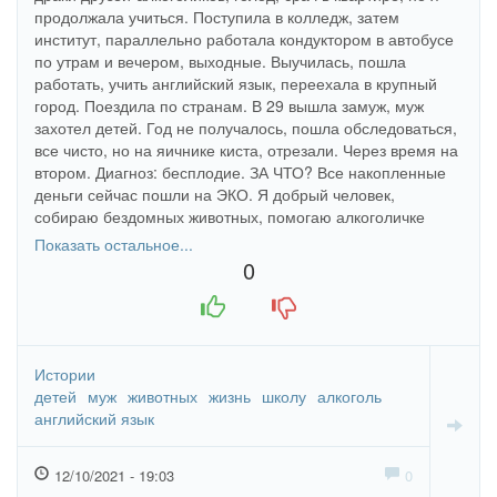
продолжала учиться. Поступила в колледж, затем
институт, параллельно работала кондуктором в автобусе
по утрам и вечером, выходные. Выучилась, пошла
работать, учить английский язык, переехала в крупный
город. Поездила по странам. В 29 вышла замуж, муж
захотел детей. Год не получалось, пошла обследоваться,
все чисто, но на яичнике киста, отрезали. Через время на
втором. Диагноз: бесплодие. ЗА ЧТО? Все накопленные
деньги сейчас пошли на ЭКО. Я добрый человек,
собираю бездомных животных, помогаю алкоголичке
матери, вела и веду здоровый образ жизни! Всего
Показать остальное...
добилась сама. ГДЕ Я ОСТУПИЛАСЬ?(( Что я сделала не
0
так? Не понимаю, почему всё так…
+1
-1
Истории
детей
муж
животных
жизнь
школу
алкоголь
английский язык
12/10/2021 - 19:03
0